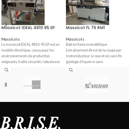
Massicot IDEAL 4810 95 EP
Massicot FL 76 RM1
Massicots
Massicots
Le massicot IDEAL 4810-95 EP est un
Bâti en fonte monolithique
modèle électrique, conçu pour les
Entraînement direct de la coupe par
environnements de production
motoréducteur à roue et vis sans fin
exigeants. Il allie sécurité, robustesse
guidage d’équerre sans