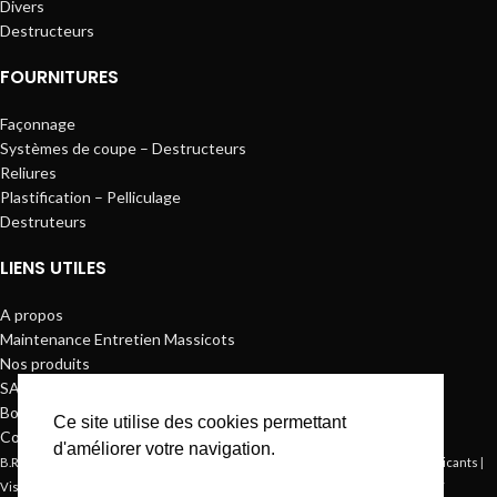
Divers
Destructeurs
FOURNITURES
Façonnage
Systèmes de coupe – Destructeurs
Reliures
Plastification – Pelliculage
Destruteurs
LIENS UTILES
A propos
Maintenance Entretien Massicots
Nos produits
SAV
Boutique
Ce site utilise des cookies permettant
Contact
d'améliorer votre navigation.
B.R.I.S.E.
© 2022. Tous droits réservés.
Mentions légales
. Site par
Fabricants
|
Visiblement Net – Rouen
CGV